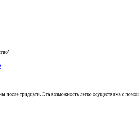
ство
’
о
ны после тридцати. Эта возможность легко осуществима с помо