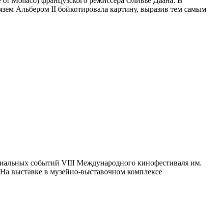
 of Monaco) французского режиссера Оливье Даана. В
язем Альбером II бойкотировала картину, выразив тем самым
ециальных событий VIII Международного кинофестиваля им.
«На выставке в музейно-выставочном комплексе