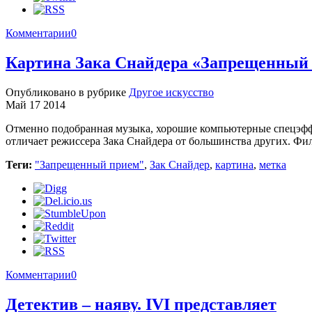
Комментарии
0
Картина Зака Снайдера «Запрещенный
Опубликовано в рубрике
Другое искусство
Май 17 2014
Отменно подобранная музыка, хорошие компьютерные спецэффек
отличает режиссера Зака Снайдера от большинства других. Ф
Теги:
"Запрещенный прием"
,
Зак Снайдер
,
картина
,
метка
Комментарии
0
Детектив – наяву. IVI представляет