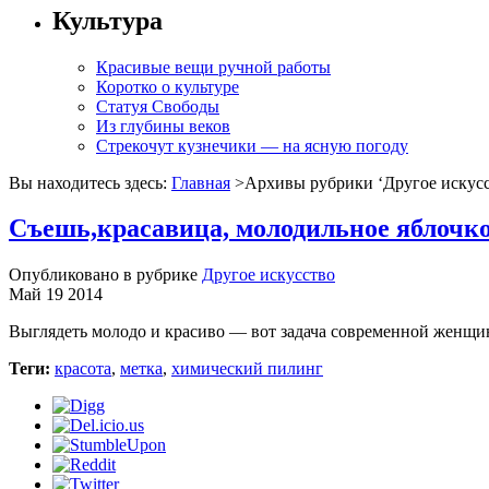
Культура
Красивые вещи ручной работы
Коротко о культуре
Статуя Свободы
Из глубины веков
Стрекочут кузнечики — на ясную погоду
Вы находитесь здесь:
Главная
>Архивы рубрики ‘
Другое искус
Съешь,красавица, молодильное яблочк
Опубликовано в рубрике
Другое искусство
Май 19 2014
Выглядеть молодо и красиво — вот задача современной женщи
Теги:
красота
,
метка
,
химический пилинг