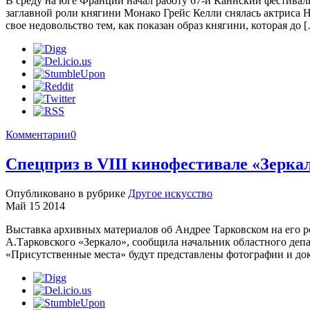
В среду на юге Франции начал работу 67-й Каннский фестивал
заглавной роли княгини Монако Грейс Келли снялась актриса 
свое недовольство тем, как показан образ княгини, которая до 
Комментарии
0
Спецприз в VIII кинофестивале «Зеркал
Опубликовано в рубрике
Другое искусство
Май 15 2014
Выставка архивных материалов об Андрее Тарковском на его 
А.Тарковского «Зеркало», сообщила начальник областного деп
«Присутственные места» будут представлены фотографии и д