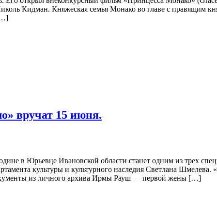
ь. Его открыл внеконкурсный фильм «Принцесса Монако» (Grace
Николь Кидман. Княжеская семья Монако во главе с правящим кн
[…]
о» вручат 15 июня.
родине в Юрьевце Ивановской области станет одним из трех сп
артамента культуры и культурного наследия Светлана Шмелева. 
окументы из личного архива Ирмы Рауш — первой жены […]