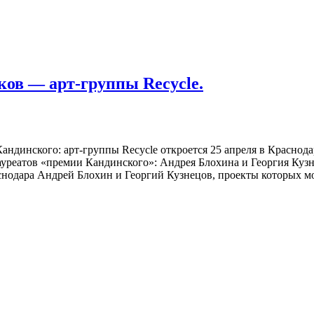
ов — арт-группы Recycle.
андинского: арт-группы Recycle откроется 25 апреля в Краснод
реатов «премии Кандинского»: Андрея Блохина и Георгия Кузнец
одара Андрей Блохин и Георгий Кузнецов, проекты которых м