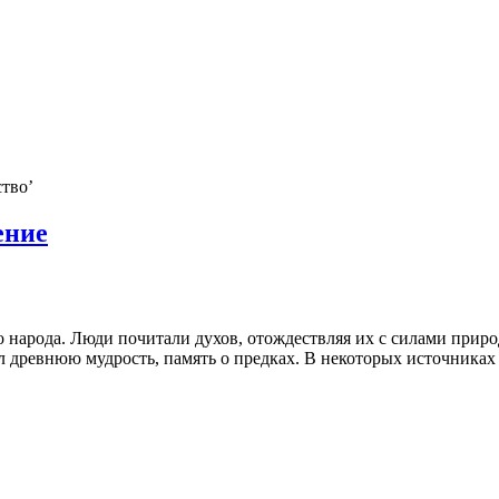
ство
’
ение
 народа. Люди почитали духов, отождествляя их с силами приро
 древнюю мудрость, память о предках. В некоторых источниках 