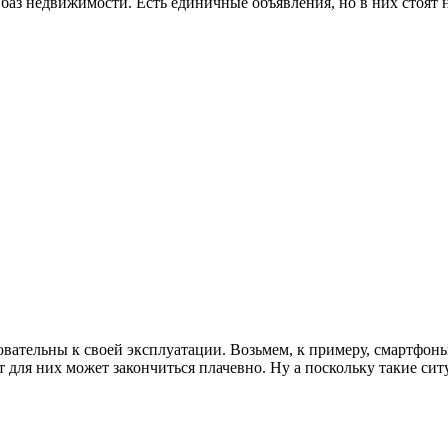
 баз недвижимости. Есть единичные объявления, но в них стоят 
ательны к своей эксплуатации. Возьмем, к примеру, смартфоны
т для них может закончиться плачевно. Ну а поскольку такие си