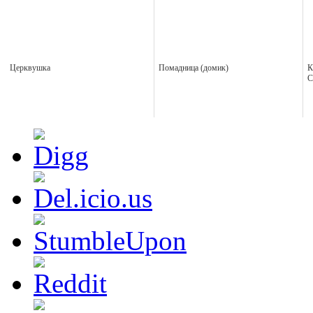
Церквушка
Помадница (домик)
К
С