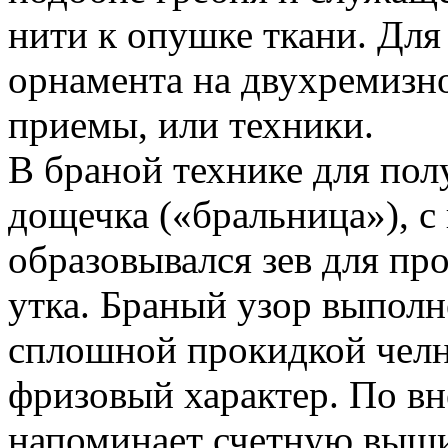
нити к опушке ткани. Дл
орнамента на двухремизн
приемы, или техники.
В браной технике для пол
дощечка («бральница»), 
образовывался зев для пр
утка. Браный узор выполн
сплошной прокидкой челн
фризовый характер. По в
напоминает счетную выш