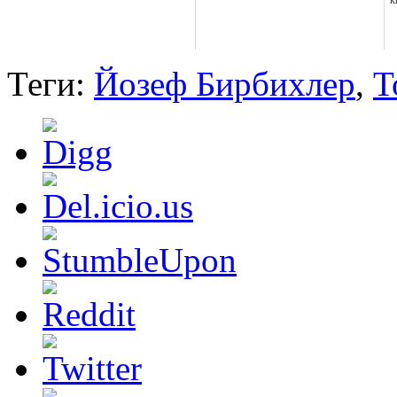
к
Теги:
Йозеф Бирбихлер
,
Т