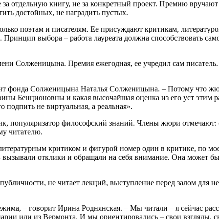
 за отдельную книгу, не за конкретный проект. Премию вручаю
тить достойных, не наградить пустых.
олько поэтам и писателям. Ее присуждают критикам, литературо
 Принцип выбора – работа лауреата должна способствовать сам
ени Солженицына. Премия ежегодная, ее учредил сам писатель. В
зидент фонда Солженицына Наталья Солженицына. – Потому что жю
ны Бенционовны и какая высочайшая оценка из его уст этим раб
о подпить не виртуальная, а реальная».
тик, популяризатор философский знаний. Члены жюри отмечают:
му читателю.
 литературным критиком и фигурой номер один в критике, по 
 – вызывали отклики и обращали на себя внимание. Она может б
публичности, не читает лекций, выступление перед залом для 
има, – говорит Ирина Роднянская. – Мы читали – я сейчас расск
рии или из Вермонта. И мы ориентировались – свои взгляды, св