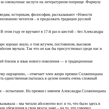
т за совокупные заслуги на литературном поприще. Формулу
ведам, историкам, философам, рассказывают «Новости
опознанию читателя – и продолжать традиции русской
 этом году ее вручают в 17-й раз и шестой – без Александра
ри хорошо знало, о том жгучем, постоянном, высоком
отам звучала. Так что он как бы присутствовал среди нас и
 ей близок и язык нового поколения — и традиционные
моему ощущению, – отмечает член жюри премии Солженицына
ыть единственная пыталась в целом понять очень сложный
нее – испытание. Но премия с именем Александра Солженицына
азывала – мы читали абсолютно все: и то, что было здесь в
ои убеждения и свои вкусы даже – на то, что говорил