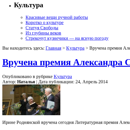
Культура
Красивые вещи ручной работы
Коротко о культуре
Статуя Свободы
Из глубины веков
Стрекочут кузнечики — на ясную погоду
Вы находитесь здесь:
Главная
>
Kультура
> Вручена премия Ал
Вручена премия Александра
Опубликовано в рубрике
Kультура
Автор:
Наталья
| Дата публикации: 24, Апрель 2014
Ирине Роднянской вручена сегодня Литературная премия Але