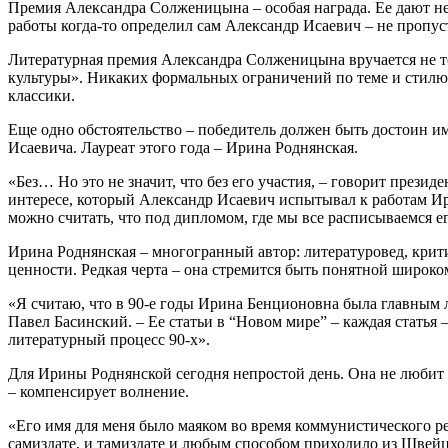
Премия Александра Солженицына – особая награда. Ее дают не
работы когда-то определил сам Александр Исаевич – не пропус
Литературная премия Александра Солженицына вручается не т
культуры». Никаких формальных ограничений по теме и стилю.
классики.
Еще одно обстоятельство – победитель должен быть достоин им
Исаевича. Лауреат этого года – Ирина Роднянская.
«Без… Но это не значит, что без его участия, – говорит пре
интересе, который Александр Исаевич испытывал к работам Ири
можно считать, что под дипломом, где мы все расписываемся ег
Ирина Роднянская – многогранный автор: литературовед, кри
ценности. Редкая черта – она стремится быть понятной широко
«Я считаю, что в 90-е годы Ирина Бенционовна была главным
Павел Басинский. – Ее статьи в “Новом мире” – каждая статья
литературный процесс 90-х».
Для Ирины Роднянской сегодня непростой день. Она не любит 
– компенсирует волнение.
«Его имя для меня было маяком во время коммунистического реж
самиздате, и тамиздате и любым способом приходило из Швейца