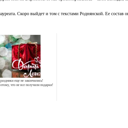
уреата. Скоро выйдет и том с текстами Роднянской. Ее состав о
раздники еще не закончились!
отому, что не все получили подарки!