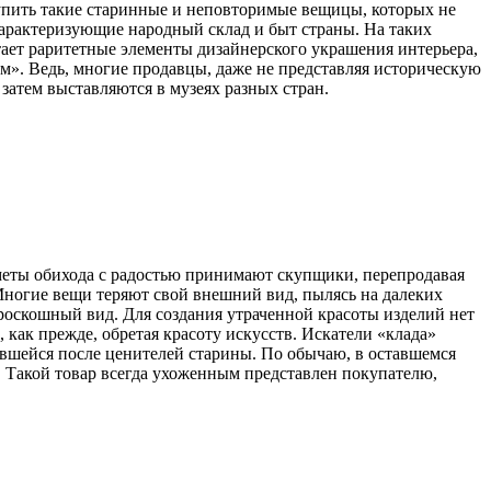
 купить такие старинные и неповторимые вещицы, которых не
характеризующие народный склад и быт страны. На таких
ает раритетные элементы дизайнерского украшения интерьера,
м». Ведь, многие продавцы, даже не представляя историческую
затем выставляются в музеях разных стран.
дметы обихода с радостью принимают скупщики, перепродавая
. Многие вещи теряют свой внешний вид, пылясь на далеких
 роскошный вид. Для создания утраченной красоты изделий нет
 как прежде, обретая красоту искусств. Искатели «клада»
авшейся после ценителей старины. По обычаю, в оставшемся
 Такой товар всегда ухоженным представлен покупателю,