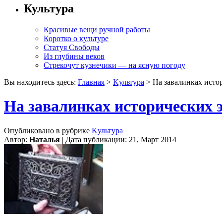
Культура
Красивые вещи ручной работы
Коротко о культуре
Статуя Свободы
Из глубины веков
Стрекочут кузнечики — на ясную погоду
Вы находитесь здесь:
Главная
>
Kультура
> На завалинках исто
На завалинках исторических э
Опубликовано в рубрике
Kультура
Автор:
Наталья
| Дата публикации: 21, Март 2014