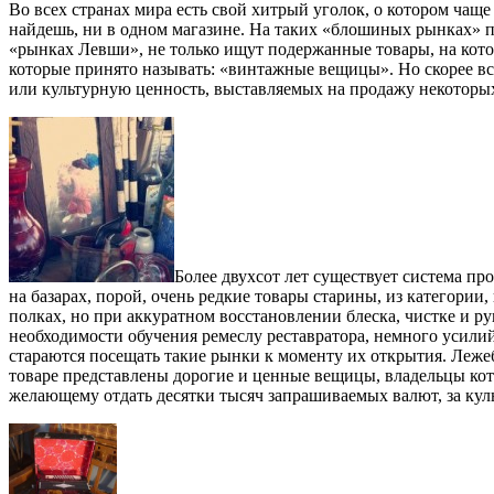
Во всех странах мира есть свой хитрый уголок, о котором чащ
найдешь, ни в одном магазине. На таких «блошиных рынках» п
«рынках Левши», не только ищут подержанные товары, на кот
которые принято называть: «винтажные вещицы». Но скорее вс
или культурную ценность, выставляемых на продажу некоторых 
Более двухсот лет существует система п
на базарах, порой, очень редкие товары старины, из категори
полках, но при аккуратном восстановлении блеска, чистке и 
необходимости обучения ремеслу реставратора, немного усилий 
стараются посещать такие рынки к моменту их открытия. Леже
товаре представлены дорогие и ценные вещицы, владельцы кот
желающему отдать десятки тысяч запрашиваемых валют, за кул