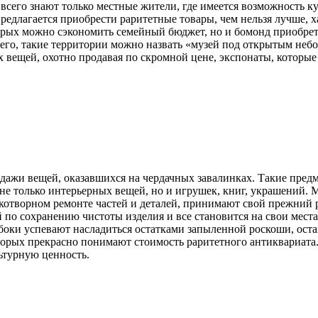
е всего знают только местные жители, где имеется возможность
редлагается приобрести раритетные товары, чем нельзя лучше, 
орых можно сэкономить семейный бюджет, но и бомонд приобрет
его, такие территории можно назвать «музей под открытым небо
вещей, охотно продавая по скромной цене, экспонаты, которые 
родажи вещей, оказавшихся на чердачных завалинках. Такие пре
и, не только интерьерных вещей, но и игрушек, книг, украшений
рукотворном ремонте частей и деталей, принимают свой прежний
по сохранению чистоты изделия и все становится на свои места,
боки успевают насладиться остатками запыленной роскоши, ост
орых прекрасно понимают стоимость раритетного антиквариата.
ьтурную ценность.