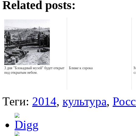
Related posts:
3 дня "Блокадный музей" будет открыт
Ближе к сорока
М
под открытым небом.
с
Теги:
2014
,
культура
,
Росс