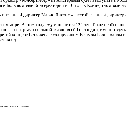
 оркестр «Консертгебау» из Амстердама будет выступать в Росс
 в Большом зале Консерватории и 10‑го – в Концертном зале им
ь и главный дирижер Марис Янсонс – шестой главный дирижер ор
ем мире. В этом году ему иполнится 125 лет. Такое необычное н
вропы – центр музыкальной жизни всей Голландии, именно здесь
Третий концерт Бетховена с солирующим Ефимом Бронфманом и 
ет назад.
овый стиль в балете