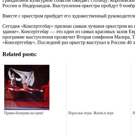
Грандиозное культурное событие ожидает столицу: Королевский
России и Нидерландов. Выступления оркестра пройдут 9 ноября
Вместе с оркестром прибудет его художественный руководител
Сегодня «Консертгебау» признан самым лучшим оркестром во вс
здание». Консертгебау — это один из самых красивых залов Е
программе выступления прозвучит Вторая симфония Малера, 
«Консертгебау». Последний раз оркестр выступал в России 40 л
Related posts:
Прима-балерина на сцене!
Взрослые игры. Жизнь в игре
Н