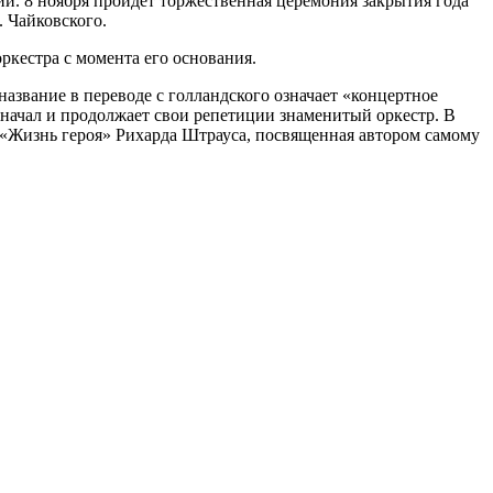
ии. 8 ноября пройдет торжественная церемония закрытия года
. Чайковского.
кестра с момента его основания.
азвание в переводе с голландского означает «концертное
 начал и продолжает свои репетиции знаменитый оркестр. В
«Жизнь героя» Рихарда Штрауса, посвященная автором самому