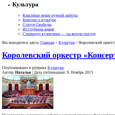
Культура
Красивые вещи ручной работы
Коротко о культуре
Статуя Свободы
Из глубины веков
Стрекочут кузнечики — на ясную погоду
Вы находитесь здесь:
Главная
>
Kультура
> Королевский оркест
Королевский оркестр «Консер
Опубликовано в рубрике
Kультура
Автор:
Наталья
| Дата публикации: 9, Ноябрь 2013