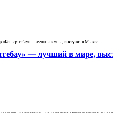
р «Консертгебау» — лучший в мире, выступит в Москве.
тгебау» — лучший в мире, выс