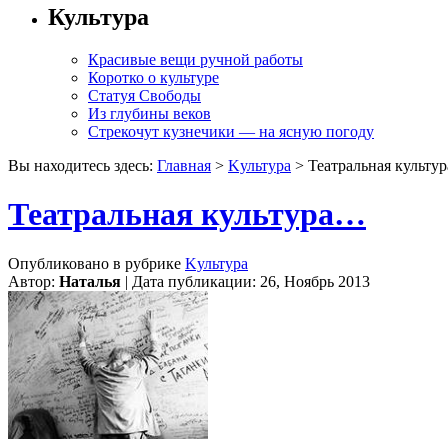
Культура
Красивые вещи ручной работы
Коротко о культуре
Статуя Свободы
Из глубины веков
Стрекочут кузнечики — на ясную погоду
Вы находитесь здесь:
Главная
>
Kультура
> Театральная культу
Театральная культура…
Опубликовано в рубрике
Kультура
Автор:
Наталья
| Дата публикации: 26, Ноябрь 2013