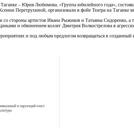
на Таганке – Юрия Любимова. «Группа юбилейного года», состоя
Ксении Перетрухиной, организовали в фойе Театра на Таганке 
со стороны артистов Ивана Рыжиков и Татьяны Сидоренко, а так
риками и обвинением коллег Дмитрия Волкострелова в агрессии
роприятиях и под любым предлогом возвращаться в созданный 
никальный и чарующий пласт
ультуры