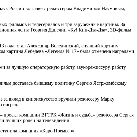
наук России во главе с режиссером Владимиром Наумовым,
ных фильмов и телесериалов и три зарубежные картины. За
ционная лента Георгия Данелии «Ку! Кин-Дза-Дза», 3D-фильм
3 года, стал Александр Велединский, снявший картину
ом картина Лебедева «Легенда № 17» была отмечена наградами
ми за лучшую операторскую работу, звукорежиссуру, работу
фильм досталась бывшему политику Сергею Ястржембскому
з за вклад в киноискусство вручили режиссеру Марку
з наград.
— проект компании ВГТРК «Жизнь и судьба» режиссера Сергея
ли лучших ролей на телевидении.
ступила компания «Каро Премьер».