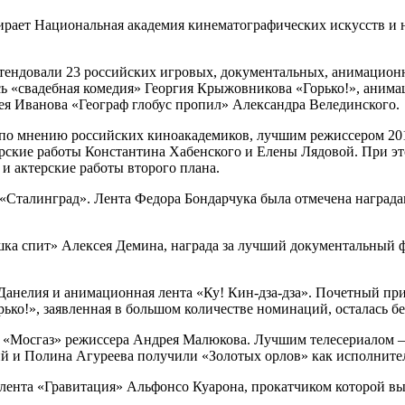
ирает Национальная академия кинематографических искусств и 
ретендовали 23 российских игровых, документальных, анимацион
ь «свадебная комедия» Георгия Крыжовникова «Горько!», анима
ея Иванова «Географ глобус пропил» Александра Велединского.
 по мнению российских киноакадемиков, лучшим режиссером 201
рские работы Константина Хабенского и Елены Лядовой. При эт
и актерские работы второго плана.
 «Сталинград». Лента Федора Бондарчука была отмечена награда
а спит» Алексея Демина, награда за лучший документальный 
анелия и анимационная лента «Ку! Кин-дза-дза». Почетный при
ько!», заявленная в большом количестве номинаций, осталась бе
 «Мосгаз» режиссера Андрея Малюкова. Лучшим телесериалом 
ий и Полина Агуреева получили «Золотых орлов» как исполните
лента «Гравитация» Альфонсо Куарона, прокатчиком которой вы