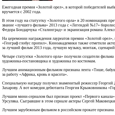
Ежегодная премия «Золотой орел», в которой победителей выб
вручается с 2002 года.
В этом году на статуэтку «Золотого орла» в 20 номинациях п
звание «лучшего фильма» 2013 года с «Легендой №17» боролис
Федора Бондарчука «Сталинград» и экранизация романа Алекс
На церемонии награждения лауреатов премии «Золотой орел»,
«Географ глобус пропил». Киноакадемики также отметили акте
за лучший фильм 2013 года, лучшую музыку, монтаж, сценарий 
Четыре статуэтки «Золотого орла» получили создатели фильма
художника-постановщика и художника по костюмам.
Лучшим анимационным фильмом признана лента «Тише, бабушк
за работу «Африка, кровь и красота».
Специальную награду получил знаменитый режиссер Георгий Д
Захарову. А вот комедия дебютанта Георгия Крыжовникова «Гор
Лучшим мини-сериалом был признан проект «Первого канала»
Урсуляка. Сыгравшие в этом сериале актеры Сергей Маковецк
Лучшим зарубежным фильмом в российском прокате признана 