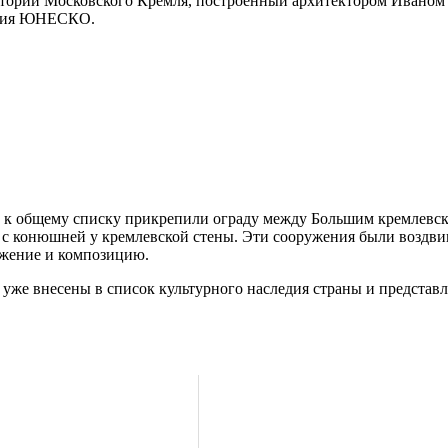
тории Московского Кремля, построенный архитектором Иваном 
ледия ЮНЕСКО.
е, к общему списку прикрепили ограду между Большим кремлевс
но с конюшней у кремлевской стены. Эти сооружения были воздв
ожение и композицию.
уже внесены в список культурного наследия страны и представ