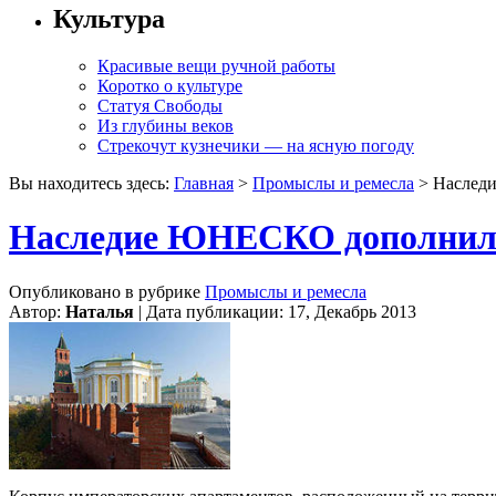
Культура
Красивые вещи ручной работы
Коротко о культуре
Статуя Свободы
Из глубины веков
Стрекочут кузнечики — на ясную погоду
Вы находитесь здесь:
Главная
>
Промыслы и ремесла
> Наследи
Наследие ЮНЕСКО дополнили
Опубликовано в рубрике
Промыслы и ремесла
Автор:
Наталья
| Дата публикации: 17, Декабрь 2013