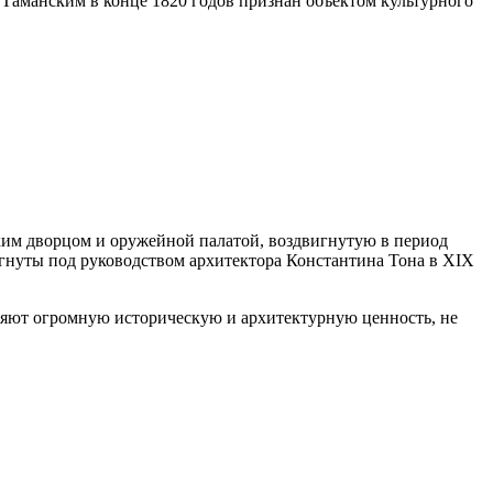
Таманским в конце 1820 годов признан объектом культурного
ким дворцом и оружейной палатой, воздвигнутую в период
игнуты под руководством архитектора Константина Тона в ХIX
ляют огромную историческую и архитектурную ценность, не