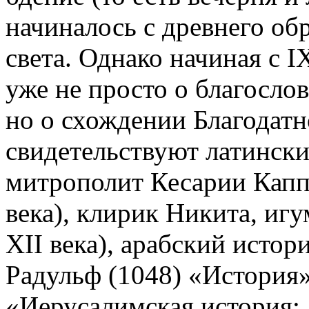
начиналось с древнего об
света. Однако начиная с 
уже не просто о благосло
но о схождении Благодатн
свидетельствуют латинск
митрополит Кесарии Капп
века), клирик Никита, иг
XII века), арабский истор
Радульф (1048) «История
«Иерусалимская история: