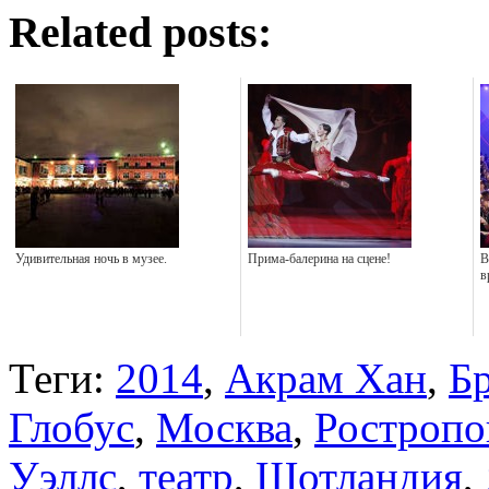
Related posts:
Удивительная ночь в музее.
Прима-балерина на сцене!
В
в
Теги:
2014
,
Акрам Хан
,
Б
Глобус
,
Москва
,
Ростропо
Уэллс
,
театр
,
Шотландия
,