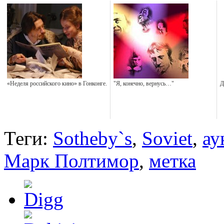
«Неделя российского кино» в Гонконге.
"Я, конечно, вернусь…"
Д
Теги:
Sotheby`s
,
Soviet
,
ау
Марк Полтимор
,
метка