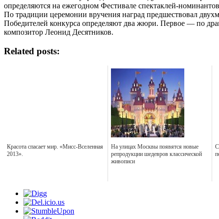
определяются на ежегодном Фестивале спектаклей-номинантов
По традиции церемонии вручения наград предшествовал двух
Победителей конкурса определяют два жюри. Первое — по дра
композитор Леонид Десятников.
Related posts:
Красота спасает мир. «Мисс-Вселенная
На улицах Москвы появятся новые
С
2013».
репродукции шедевров классической
п
живописи