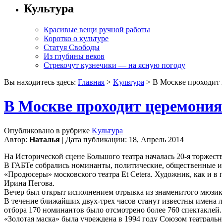
Культура
Красивые вещи ручной работы
Коротко о культуре
Статуя Свободы
Из глубины веков
Стрекочут кузнечики — на ясную погоду
Вы находитесь здесь:
Главная
>
Kультура
> В Москве проходит 
В Москве проходит церемония
Опубликовано в рубрике
Kультура
Автор:
Наталья
| Дата публикации: 18, Апрель 2014
На Исторической сцене Большого театра началась 20-я торжес
В ГАБТе собрались номинанты, политические, общественные и
«Продюсеры» московского театра Et Cetera. Художник, как и
Ирина Пегова.
Вечер был открыт исполнением отрывка из знаменитого мюзик
В течение ближайших двух-трех часов станут известны имена лу
отбора 170 номинантов было отсмотрено более 760 спектаклей.
«Золотая маска» была учреждена в 1994 году Союзом театральн