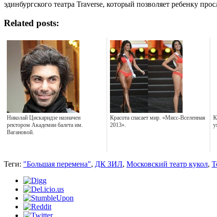
эдинбургского театра Traverse, который позволяет ребенку про
Related posts:
Николай Цискаридзе назначен
Красота спасает мир. «Мисс-Вселенная
К
ректором Академии балета им.
2013».
у
Вагановой.
Теги:
"Большая перемена"
,
ДК ЗИЛ
,
Московский театр кукол
,
Т