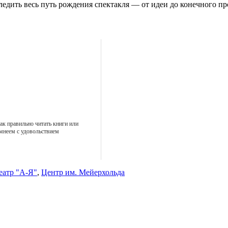
следить весь путь рождения спектакля — от идеи до конечного пр
ак правильно читать книги или
мнеем с удовольствием
еатр "А-Я"
,
Центр им. Мейерхольда