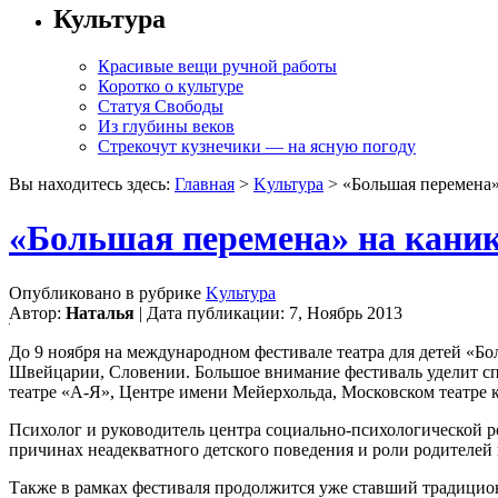
Культура
Красивые вещи ручной работы
Коротко о культуре
Статуя Свободы
Из глубины веков
Стрекочут кузнечики — на ясную погоду
Вы находитесь здесь:
Главная
>
Kультура
> «Большая перемена»
«Большая перемена» на каник
Опубликовано в рубрике
Kультура
Автор:
Наталья
| Дата публикации: 7, Ноябрь 2013
До 9 ноября на международном фестивале театра для детей «Б
Швейцарии, Словении. Большое внимание фестиваль уделит спе
театре «А-Я», Центре имени Мейерхольда, Московском театре 
Психолог и руководитель центра социально-психологической р
причинах неадекватного детского поведения и роли родителей
Также в рамках фестиваля продолжится уже ставший традицион