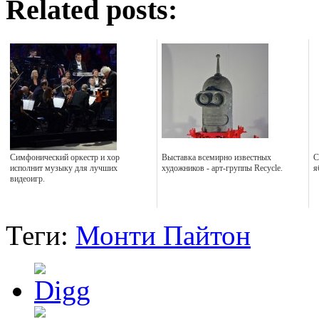
Related posts:
Симфонический оркестр и хор
Выставка всемирно известных
С
исполнит музыку для лучших
художников - арт-группы Recycle.
я
видеоигр.
Теги:
Монти Пайтон